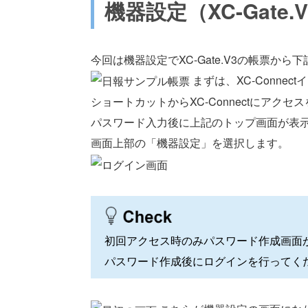
機器設定（XC-Gate.
今回は機器設定でXC-Gate.V3の帳票か
まずは、XC-Conne
ショートカットからXC-Connectにアクセ
パスワード入力後に上記のトップ画面が表
画面上部の「機器設定」を選択します。
初回アクセス時のみパスワード作成画面
パスワード作成後にログインを行ってく