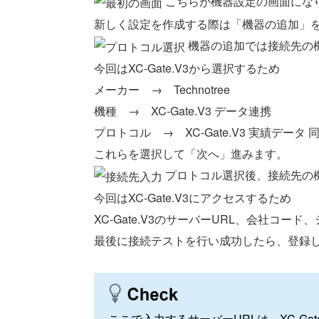
こちらが機器設定の画面にな
新しく設定を作成する際は「機器の追加」
機器の追加では接続先の
今回はXC-Gate.V3から選択するため
メーカー → Technotree
機種 → XC-Gate.V3 データ連携
プロトコル → XC-Gate.V3 実績データ 
これらを選択して「次へ」進みます。
プロトコル選択後、接続先の
今回はXC-Gate.V3にアクセスするため
XC-Gate.V3のサーバーURL、会社コ
最後に接続テストを行い成功したら、登録
ここで入力するサーバーURLは、XC-Gat