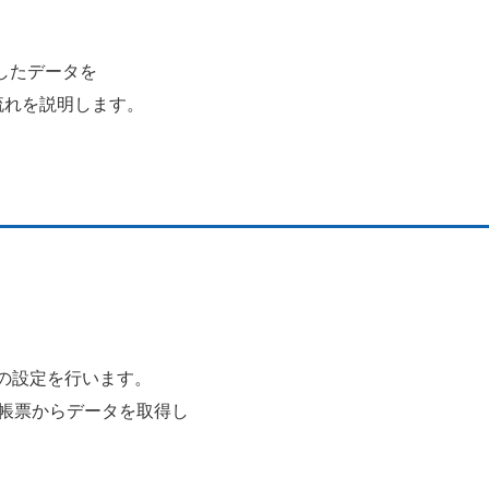
得したデータを
流れを説明します。
ctの設定を行います。
V3の帳票からデータを取得し