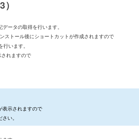
V3）
ら下記データの取得を行います。
ctインストール後にショートカットが作成されますので
スを行います。
示されますので
が表示されますので
ださい。