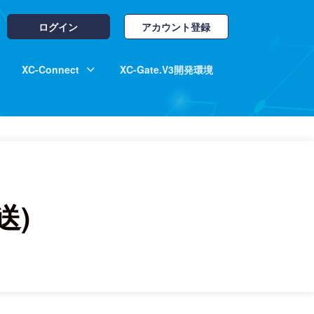
ログイン
アカウント登録
XC-Connect
XC-Gate.V3開発環境
送)